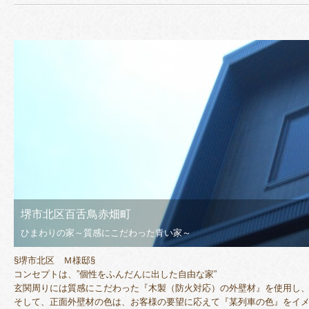
堺市北区百舌鳥赤畑町
ひまわりの家～質感にこだわった青い家～
§堺市北区 Ｍ様邸§
コンセプトは、”個性をふんだんに出した自由な家”
玄関周りには質感にこだわった『木製（防火対応）の外壁材』を使用し
そして、正面外壁材の色は、お客様の要望に応えて『某列車の色』をイ