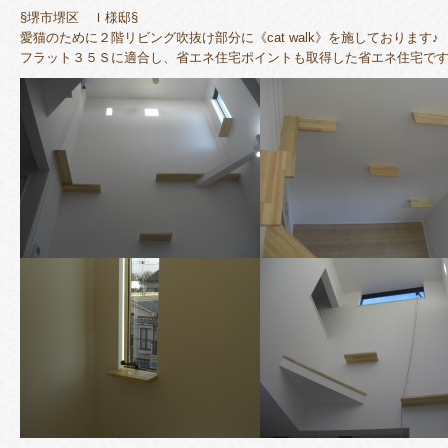
§堺市堺区 Ｉ様邸§
愛猫のために２階リビング吹抜け部分に《cat walk》を施しております♪
フラット３５Ｓに適合し、省エネ住宅ポイントも取得した省エネ住宅で