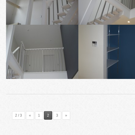
2 / 3
«
1
2
3
»