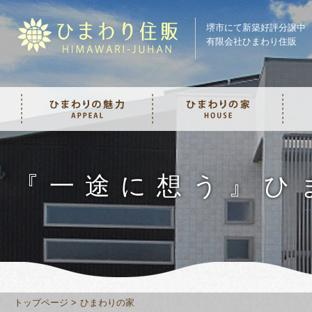
堺市にて新築好評分譲中
有限会社ひまわり住販
『一途に想う』ひ
トップページ
ひまわりの家