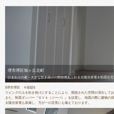
堺市堺区旭ヶ丘北町
ひまわりの家～大きな吹き抜けの開放感あふれる太陽光発電＆制震住宅
§堺市堺区 Ｎ様邸§
リビングの上を吹き抜けにすることにより、開放された空間が演出して
また、制震ダンパー『ＧＶＡ（ジーバ）』を設置し、地震の際に建物の揺
太陽光発電も装備し、万が一の災害にも備えております。