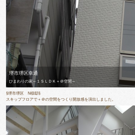
堺市堺区幸通
ひまわりの家～１ＳＬＤＫ＋＠空間～
§堺市堺区 N様邸§
スキップフロアで＋＠の空間をつくり開放感を演出しました。