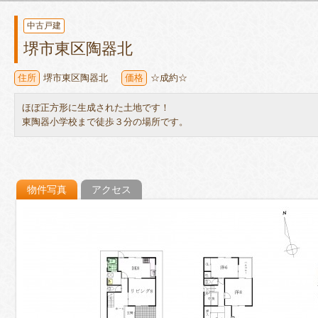
中古戸建
堺市東区陶器北
住所
堺市東区陶器北
価格
☆成約☆
ほぼ正方形に生成された土地です！
東陶器小学校まで徒歩３分の場所です。
物件写真
アクセス