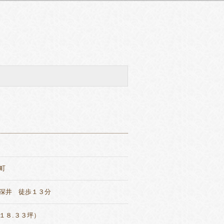
町
深井 徒歩１３分
１８.３３坪）