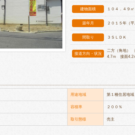
建物面積
１０４．４９㎡
築年月
２０１５年（平
間取り
３ＳＬＤＫ
二方（角地） 
接道方向・状況
4.7ｍ 接面4.2
用途地域
第１種住居地域
容積率
２００％
取引態様
売主