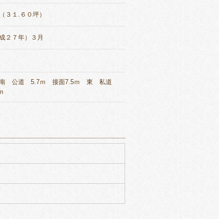
（３１.６０坪）
成２７年）３月
南 公道 5.7ｍ 接面7.5ｍ 東 私道
ｍ