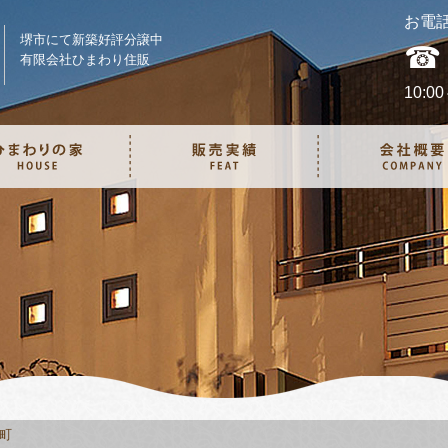
お電
堺市にて新築好評分譲中
☎ 
有限会社ひまわり住販
10:0
町