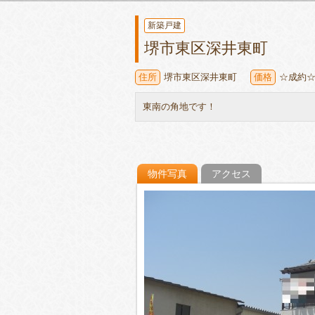
新築戸建
堺市東区深井東町
住所
堺市東区深井東町
価格
☆成約
東南の角地です！
物件写真
アクセス