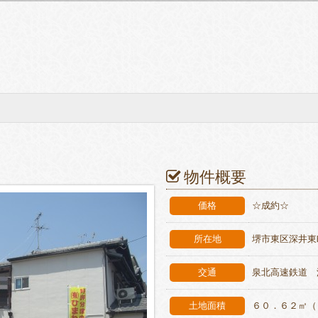
☆
物件概要
価格
☆成約☆
所在地
堺市東区深井東
交通
泉北高速鉄道 
土地面積
６０．６２㎡（