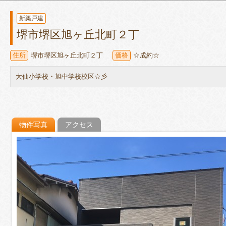
新築戸建
堺市堺区旭ヶ丘北町２丁
住所
堺市堺区旭ヶ丘北町２丁
価格
☆成約☆
大仙小学校・旭中学校校区☆彡
物件写真
アクセス