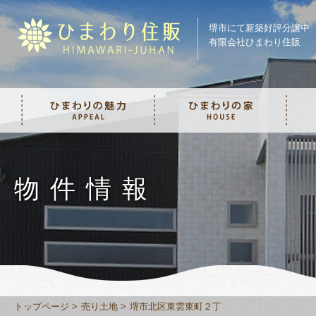
堺市にて新築好評分譲中
有限会社ひまわり住販
物件情報
トップページ
売り土地
堺市北区東雲東町２丁