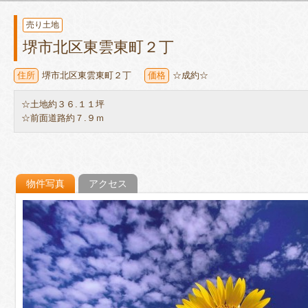
売り土地
堺市北区東雲東町２丁
住所
堺市北区東雲東町２丁
価格
☆成約☆
☆土地約３６.１１坪
☆前面道路約７.９ｍ
物件写真
アクセス